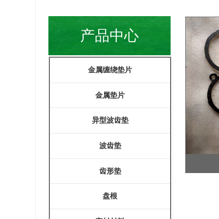
产品中心
金属缠绕垫片
金属垫片
异型波齿垫
波齿垫
齿形垫
盘根