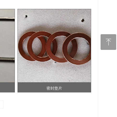
ꁸ
回到顶部
密封垫片